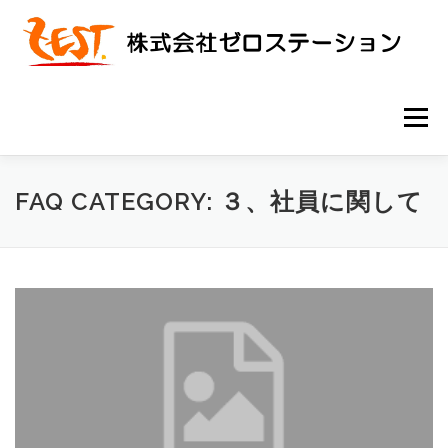
コ
ン
テ
ン
ツ
へ
メニュー
ス
キ
ッ
プ
ホーム
業務実績
会社概要
採用情報
FAQ
FAQ CATEGORY:
３、社員に関して
芸能事業