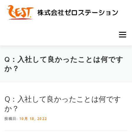
コ
ン
テ
ン
ツ
へ
メニュー
ス
キ
ッ
プ
ホーム
業務実績
会社概要
採用情報
FAQ
Q：入社して良かったことは何です
か？
芸能事業
Q：入社して良かったことは何です
か？
投稿日:
10月 18, 2022