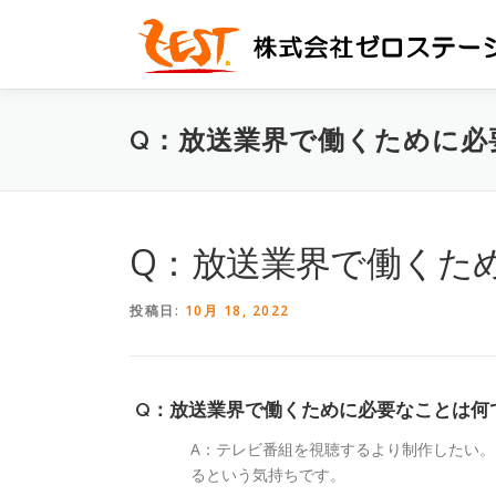
コ
ン
テ
ン
ツ
Q：放送業界で働くために必
へ
ス
キ
ッ
プ
Q：放送業界で働くた
投稿日:
10月 18, 2022
Q：放送業界で働くために必要なことは何
A：テレビ番組を視聴するより制作したい
るという気持ちです。